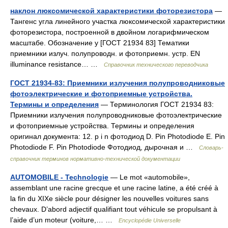
наклон люксомической характеристики фоторезистора
—
Тангенс угла линейного участка люксомической характеристики
фоторезистора, построенной в двойном логарифмическом
масштабе. Обозначение у [ГОСТ 21934 83] Тематики
приемники излуч. полупроводн. и фотоприемн. устр. EN
illuminance resistance… …
Справочник технического переводчика
ГОСТ 21934-83: Приемники излучения полупроводниковые
фотоэлектрические и фотоприемные устройства.
Термины и определения
— Терминология ГОСТ 21934 83:
Приемники излучения полупроводниковые фотоэлектрические
и фотоприемные устройства. Термины и определения
оригинал документа: 12. p i n фотодиод D. Pin Photodiode E. Pin
Photodiode F. Pin Photodiode Фотодиод, дырочная и …
Словарь-
справочник терминов нормативно-технической документации
AUTOMOBILE - Technologie
— Le mot «automobile»,
assemblant une racine grecque et une racine latine, a été créé à
la fin du XIXe siècle pour désigner les nouvelles voitures sans
chevaux. D’abord adjectif qualifiant tout véhicule se propulsant à
l’aide d’un moteur (voiture,… …
Encyclopédie Universelle