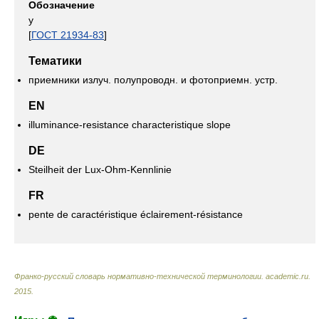
Обозначение
у
[
ГОСТ 21934-83
]
Тематики
приемники излуч. полупроводн. и фотоприемн. устр.
EN
illuminance-resistance characteristique slope
DE
Steilheit der Lux-Ohm-Kennlinie
FR
pente de caractéristique éclairement-résistance
Франко-русский словарь нормативно-технической терминологии
.
academic.ru
.
2015
.