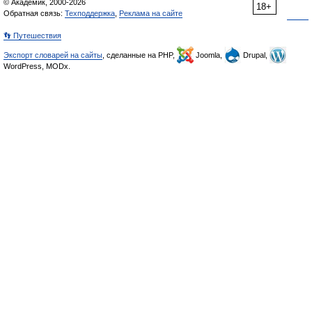
© Академик, 2000-2026
18+
Обратная связь:
Техподдержка
,
Реклама на сайте
👣 Путешествия
Экспорт словарей на сайты
, сделанные на PHP,
Joomla,
Drupal,
WordPress, MODx.