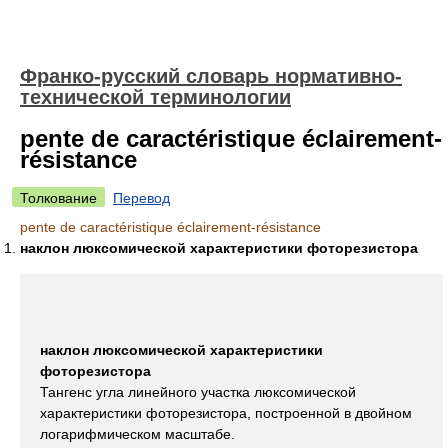
Франко-русский словарь нормативно-
технической терминологии
pente de caractéristique éclairement-
résistance
Толкование
Перевод
pente de caractéristique éclairement-résistance
наклон люксомической характеристики фоторезистора
наклон люксомической характеристики
фоторезистора
Тангенс угла линейного участка люксомической
характеристики фоторезистора, построенной в двойном
логарифмическом масштабе.